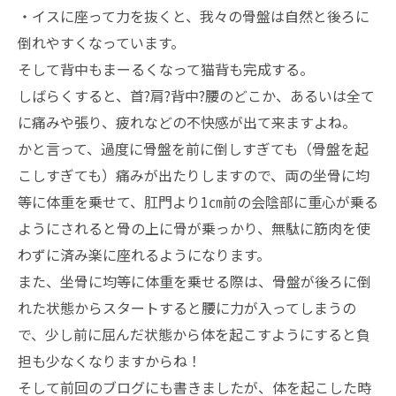
・イスに座って力を抜くと、我々の骨盤は自然と後ろに
倒れやすくなっています。
そして背中もまーるくなって猫背も完成する。
しばらくすると、首?肩?背中?腰のどこか、あるいは全て
に痛みや張り、疲れなどの不快感が出て来ますよね。
かと言って、過度に骨盤を前に倒しすぎても（骨盤を起
こしすぎても）痛みが出たりしますので、両の坐骨に均
等に体重を乗せて、肛門より1㎝前の会陰部に重心が乗る
ようにされると骨の上に骨が乗っかり、無駄に筋肉を使
わずに済み楽に座れるようになります。
また、坐骨に均等に体重を乗せる際は、骨盤が後ろに倒
れた状態からスタートすると腰に力が入ってしまうの
で、少し前に屈んだ状態から体を起こすようにすると負
担も少なくなりますからね！
そして前回のブログにも書きましたが、体を起こした時