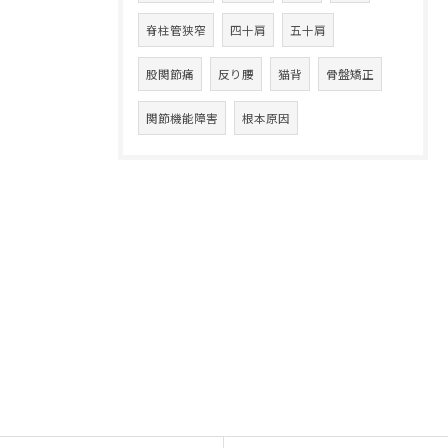
脊柱管狭窄
四十肩
五十肩
股関節痛
反り腰
猫背
骨盤矯正
関節機能障害
根本原因